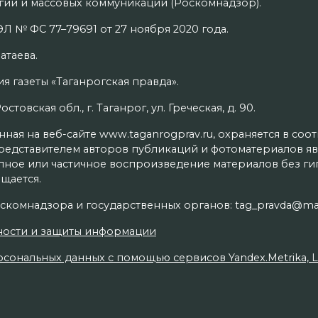
ий и массовых коммуникаций (Роскомнадзор).
Л № ФС 77–79691 от 27 ноября 2020 года.
атаева.
я газеты «Таганрогская правда».
товская обл., г. Таганрог, ул. Греческая, д. 90.
ая на веб-сайте www.taganrogprav.ru, охраняется в соо
редставителем авторов публикаций и фотоматериалов яв
олное или частичное воспроизведение материалов без г
щается.
скомнадзора и государственных органов: tag_pravda@mai
ности и защиты информации
сональных данных с помощью сервисов Yandex.Metrika, Live