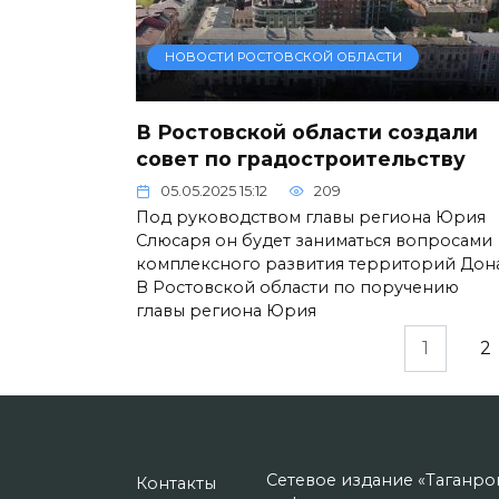
НОВОСТИ РОСТОВСКОЙ ОБЛАСТИ
В Ростовской области создали
совет по градостроительству
05.05.2025 15:12
209
Под руководством главы региона Юрия
Слюсаря он будет заниматься вопросами
комплексного развития территорий Дона
В Ростовской области по поручению
главы региона Юрия
Пагинация
1
2
записей
Сетевое издание «Таганро
Контакты