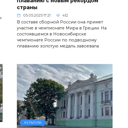
плаванию с новым рекордом
страны
05.05.2025 17:21
412
ч
В составе сборной России она примет
участие в чемпионате Мира в Греции. На
состоявшемся в Новосибирске
чемпионате России по подводному
плаванию золотую медаль завоевала
КУЛЬТУРА