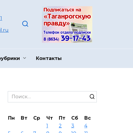
1
l.ru
рубрики
Контакты
Search
for:
Пн
Вт
Ср
Чт
Пт
Сб
Вс
1
2
3
4