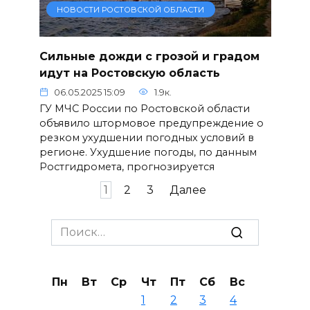
НОВОСТИ РОСТОВСКОЙ ОБЛАСТИ
Сильные дожди с грозой и градом
идут на Ростовскую область
06.05.2025 15:09
1.9к.
ГУ МЧС России по Ростовской области
объявило штормовое предупреждение о
резком ухудшении погодных условий в
регионе. Ухудшение погоды, по данным
Ростгидромета, прогнозируется
Пагинация
1
2
3
Далее
записей
Search
for:
Пн
Вт
Ср
Чт
Пт
Сб
Вс
1
2
3
4