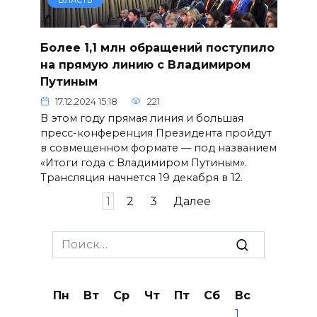
Более 1,1 млн обращений поступило
на прямую линию с Владимиром
Путиным
17.12.2024 15:18
221
В этом году прямая линия и большая
пресс-конференция Президента пройдут
в совмещенном формате — под названием
«Итоги года с Владимиром Путиным».
Трансляция начнется 19 декабря в 12.
Пагинация
1
2
3
Далее
записей
Search
for:
Пн
Вт
Ср
Чт
Пт
Сб
Вс
1