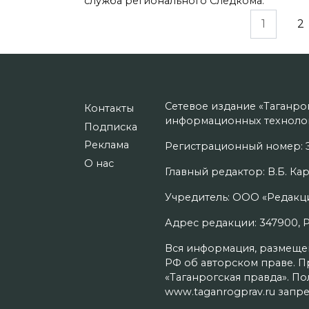
служба регионального Следкома.
Пагинация
1
2
записей
Сетевое издание «Таганро
Контакты
информационных технолог
Подписка
Реклама
Регистрационный номер: Э
О нас
Главный редактор: В.Б. Кар
Учредитель: ООО «Редакци
Адрес редакции: 347900, Рос
Вся информация, размещенн
РФ об авторском праве. П
«Таганрогская правда». П
www.taganrogprav.ru запре