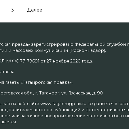
3
Далее
гская правда» зарегистрировано Федеральной службой п
ий и массовых коммуникаций (Роскомнадзор).
Л № ФС 77–79691 от 27 ноября 2020 года.
атаева.
я газеты «Таганрогская правда».
товская обл., г. Таганрог, ул. Греческая, д. 90.
ая на веб-сайте www.taganrogprav.ru, охраняется в соо
редставителем авторов публикаций и фотоматериалов яв
олное или частичное воспроизведение материалов без г
щается.