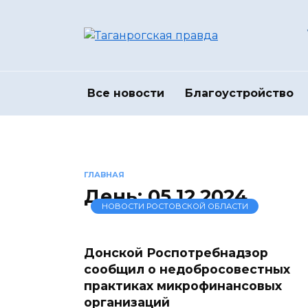
Перейти
к
содержанию
Все новости
Благоустройство
ГЛАВНАЯ
День:
05.12.2024
НОВОСТИ РОСТОВСКОЙ ОБЛАСТИ
Донской Роспотребнадзор
сообщил о недобросовестных
практиках микрофинансовых
организаций