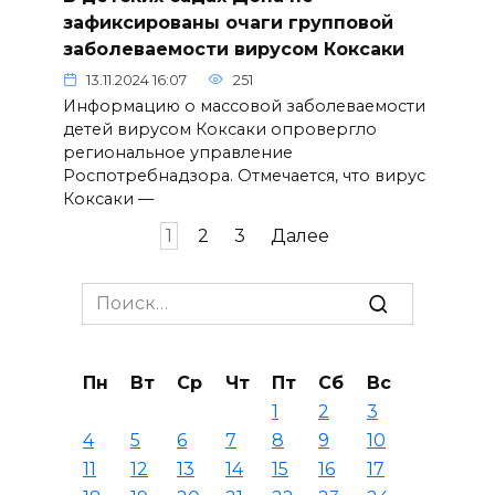
зафиксированы очаги групповой
заболеваемости вирусом Коксаки
13.11.2024 16:07
251
Информацию о массовой заболеваемости
детей вирусом Коксаки опровергло
региональное управление
Роспотребнадзора. Отмечается, что вирус
Коксаки —
Пагинация
1
2
3
Далее
записей
Search
for:
Пн
Вт
Ср
Чт
Пт
Сб
Вс
1
2
3
4
5
6
7
8
9
10
11
12
13
14
15
16
17