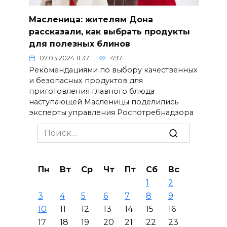
Масленица: жителям Дона
рассказали, как выбрать продукты
для полезных блинов
07.03.2024 11:37
497
Рекомендациями по выбору качественных
и безопасных продуктов для
приготовления главного блюда
наступающей Масленицы поделились
эксперты управления Роспотребнадзора
Search
for:
Пн
Вт
Ср
Чт
Пт
Сб
Вс
1
2
3
4
5
6
7
8
9
10
11
12
13
14
15
16
17
18
19
20
21
22
23