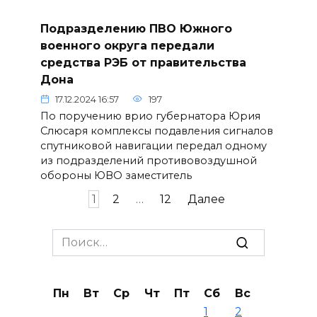
Подразделению ПВО Южного
военного округа передали
средства РЭБ от правительства
Дона
17.12.2024 16:57
197
По поручению врио губернатора Юрия
Слюсаря комплексы подавления сигналов
спутниковой навигации передал одному
из подразделений противовоздушной
обороны ЮВО заместитель
Пагинация
1
2
…
12
Далее
записей
Search
for:
Пн
Вт
Ср
Чт
Пт
Сб
Вс
1
2