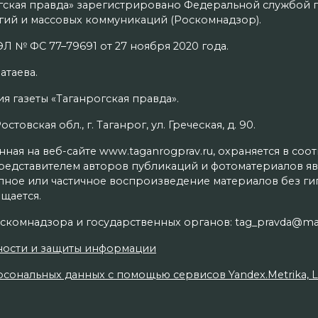
гская правда» зарегистрировано Федеральной службой п
ий и массовых коммуникаций (Роскомнадзор).
Л № ФС 77–79691 от 27 ноября 2020 года.
атаева.
я газеты «Таганрогская правда».
товская обл., г. Таганрог, ул. Греческая, д. 90.
ая на веб-сайте www.taganrogprav.ru, охраняется в соо
редставителем авторов публикаций и фотоматериалов яв
олное или частичное воспроизведение материалов без г
щается.
скомнадзора и государственных органов: tag_pravda@mai
ности и защиты информации
сональных данных с помощью сервисов Yandex.Metrika, Live