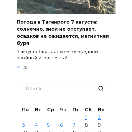
Погода в Таганроге 7 августа:
солнечно, зной не отступает,
осадков не ожидается, магнитная
буря
7 августа Таганрог ждет очередной
знойный и солнечный
79
Search
for:
Пн
Вт
Ср
Чт
Пт
Сб
Вс
1
2
3
4
5
6
7
8
9