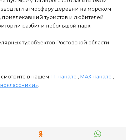
На пустыре у Таганрогского залива были
изводили атмосферу деревни на морском
, привлекавший туристов и любителей
ритории разбили небольшой парк.
улярных туробъектов Ростовской области.
и смотрите в нашем
ТГ-канале
,
МАХ-канале
,
ноклассники»
.