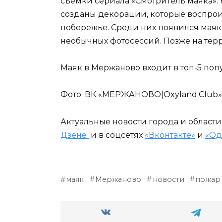
съёмки сериала «Смотритель маяка». 
созданы декорации, которые воспро
побережье. Среди них появился маяк
необычных фотосессий. Позже на тер
Маяк в Мержаново входит в топ-5 поп
Фото: ВК «МЕРЖАНОВО|Oxyland.Club»
Актуальные новости города и област
Дзене
и в соцсетях
«Вконтакте»
и
«Од
маяк
Мержаново
новости
пожар