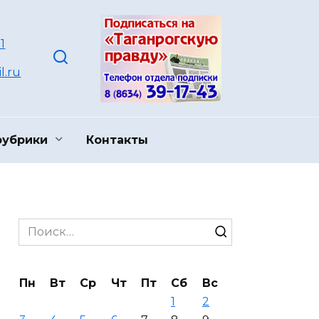
1
l.ru
рубрики
Контакты
Search
for:
Пн
Вт
Ср
Чт
Пт
Сб
Вс
1
2