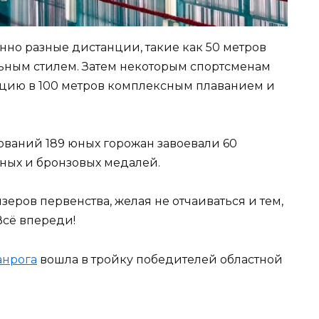
нно разные дистанции, такие как 50 метров
льным стилем. Затем некоторым спортсменам
цию в 100 метров комплексным плаванием и
ований 189 юных горожан завоевали 60
яных и бронзовых медалей.
еров первенства, желая не отчаиваться и тем,
Всё впереди!
анрога
вошла в тройку победителей областной