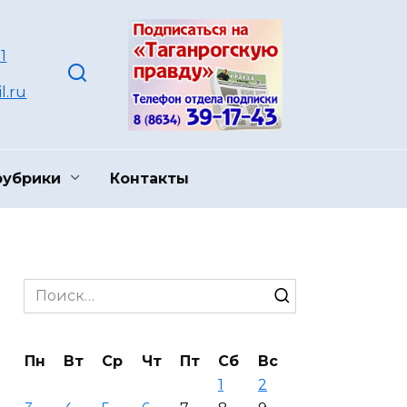
1
l.ru
рубрики
Контакты
Search
for:
Пн
Вт
Ср
Чт
Пт
Сб
Вс
1
2