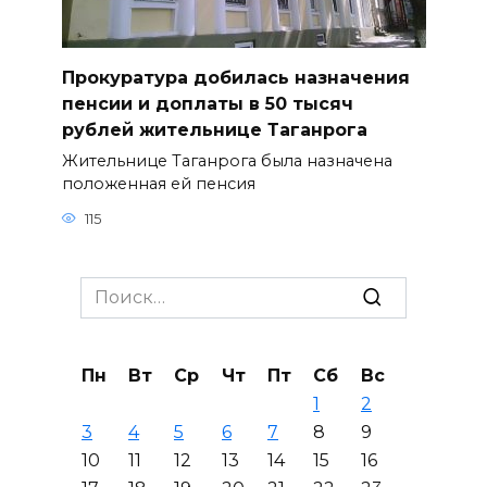
Прокуратура добилась назначения
пенсии и доплаты в 50 тысяч
рублей жительнице Таганрога
Жительнице Таганрога была назначена
положенная ей пенсия
115
Search
for:
Пн
Вт
Ср
Чт
Пт
Сб
Вс
1
2
3
4
5
6
7
8
9
10
11
12
13
14
15
16