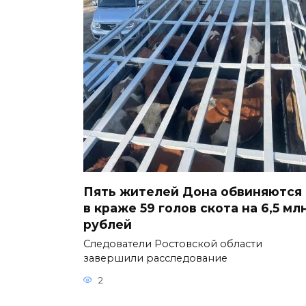
Пять жителей Дона обвиняются
в краже 59 голов скота на 6,5 мл
рублей
Следователи Ростовской области
завершили расследование
2