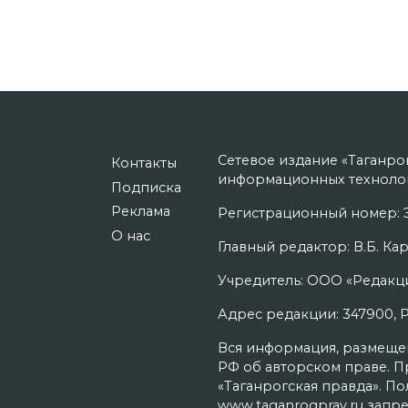
Сетевое издание «Таганро
Контакты
информационных технолог
Подписка
Реклама
Регистрационный номер: Э
О нас
Главный редактор: В.Б. Кар
Учредитель: ООО «Редакци
Адрес редакции: 347900, Рос
Вся информация, размещенн
РФ об авторском праве. П
«Таганрогская правда». П
www.taganrogprav.ru запре