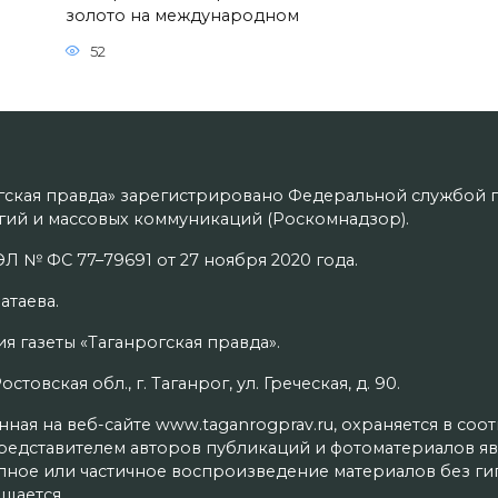
золото на международном
52
гская правда» зарегистрировано Федеральной службой п
ий и массовых коммуникаций (Роскомнадзор).
Л № ФС 77–79691 от 27 ноября 2020 года.
атаева.
я газеты «Таганрогская правда».
товская обл., г. Таганрог, ул. Греческая, д. 90.
ая на веб-сайте www.taganrogprav.ru, охраняется в соо
редставителем авторов публикаций и фотоматериалов яв
олное или частичное воспроизведение материалов без г
щается.