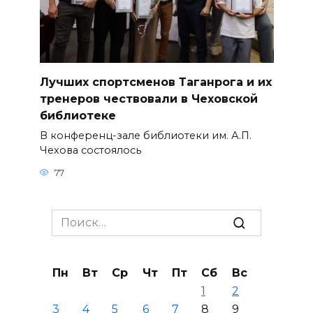
Лучших спортсменов Таганрога и их
тренеров чествовали в Чеховской
библиотеке
В конференц-зале библиотеки им. А.П.
Чехова состоялось
77
Search
for:
Пн
Вт
Ср
Чт
Пт
Сб
Вс
1
2
3
4
5
6
7
8
9