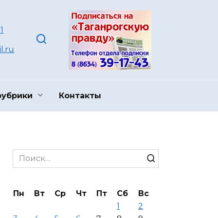
1
l.ru
рубрики
Контакты
Search
for:
Пн
Вт
Ср
Чт
Пт
Сб
Вс
1
2