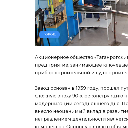
ГОРОД
Акционерное общество «Таганрогски
предприятие, занимающее ключевые 
приборостроительной и судостроител
Завод основан в 1939 году, прошел пу
сложную эпоху 90-х, реконструкцию н
модернизации сегодняшнего дня. Пр
внесло неоценимый вклад в развити
направлением деятельности является
комплексов. Основную долю в объем