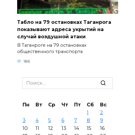
Табло на 79 остановках Таганрога
показывают адреса укрытий на
случай воздушной атаки
В Таганроге на 79 остановках
общественного транспорта
186
Search
for:
Пн
Вт
Ср
Чт
Пт
Сб
Вс
1
2
3
4
5
6
7
8
9
10
11
12
13
14
15
16