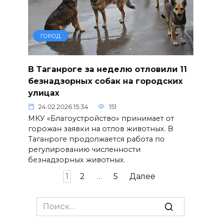
ГОРОД
В Таганроге за неделю отловили 11
безнадзорных собак на городских
улицах
24.02.2026 15:34
151
МКУ «Благоустройство» принимает от
горожан заявки на отлов животных. В
Таганроге продолжается работа по
регулированию численности
безнадзорных животных.
Пагинация
1
2
…
5
Далее
записей
Search
for: