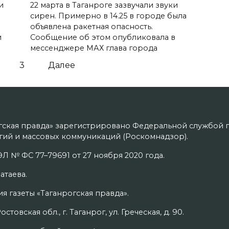
и
22 марта в Таганроге зазвучали звуки
сирен. Примерно в 14.25 в городе была
объявлена ракетная опасность.
и
Сообщение об этом опубликовала в
мессенджере МАХ глава города
3
Далее
гская правда» зарегистрировано Федеральной службой п
ий и массовых коммуникаций (Роскомнадзор).
Л № ФС 77–79691 от 27 ноября 2020 года.
атаева.
я газеты «Таганрогская правда».
товская обл., г. Таганрог, ул. Греческая, д. 90.