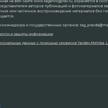
ая на веб-сайте www.taganrogprav.ru, охраняется в соо
редставителем авторов публикаций и фотоматериалов яв
олное или частичное воспроизведение материалов без г
щается.
скомнадзора и государственных органов: tag_pravda@mai
ности и защиты информации
сональных данных с помощью сервисов Yandex.Metrika, Live