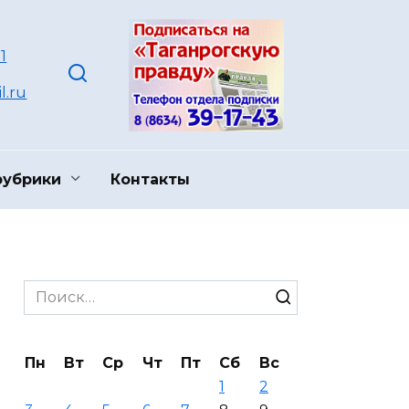
1
l.ru
рубрики
Контакты
Search
for:
Пн
Вт
Ср
Чт
Пт
Сб
Вс
1
2