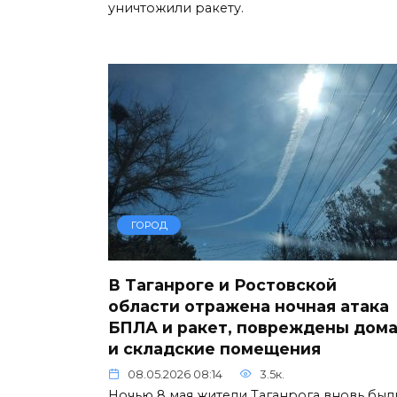
уничтожили ракету.
ГОРОД
В Таганроге и Ростовской
области отражена ночная атака
БПЛА и ракет, повреждены дом
и складские помещения
08.05.2026 08:14
3.5к.
Ночью 8 мая жители Таганрога вновь был