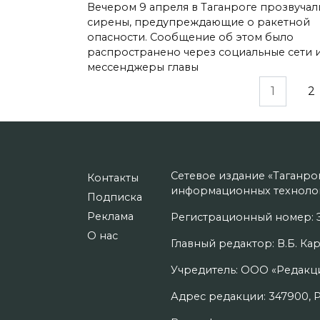
Вечером 9 апреля в Таганроге прозвучал
сирены, предупреждающие о ракетной
опасности. Сообщение об этом было
распространено через социальные сети 
мессенджеры главы
Пагинация
1
2
записей
Сетевое издание «Таганро
Контакты
информационных технолог
Подписка
Реклама
Регистрационный номер: Э
О нас
Главный редактор: В.Б. Кар
Учредитель: ООО «Редакци
Адрес редакции: 347900, Рос