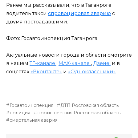
Ранее мы рассказывали, что в Таганроге
водитель такси
спровоцировал аварию
с
двумя пострадавшими.
Фото: Госавтоинспекция Таганрога
Актуальные новости города и области смотрите
в нашем
ТГ-канале
,
МАХ-канале
,
Дзене
и в
соцсетях
«Вконтакте»
и
«Одноклассники»
.
Госавтоинспекция
ДТП Ростовская область
полиция
происшествия Ростовская область
смертельная авария