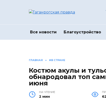
Перейти
к
содержанию
Все новости
Благоустройство
ГЛАВНАЯ
»
#В СТРАНЕ
Костюм акулы и туль
обнародовал топ са
июня
НА ЧТЕНИЕ
П
2 мин
6