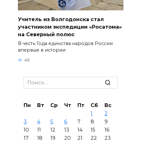
Учитель из Волгодонска стал
участником экспедиции «Росатома»
на Северный полюс
В честь Года единства народов России
впервые в истории
45
Search
for:
Пн
Вт
Ср
Чт
Пт
Сб
Вс
1
2
3
4
5
6
7
8
9
10
11
12
13
14
15
16
17
18
19
20
21
22
23