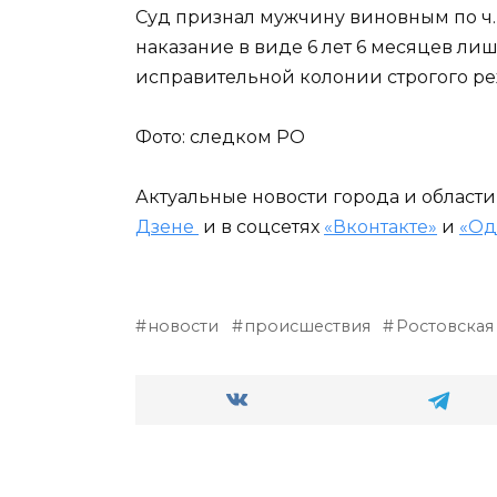
Суд признал мужчину виновным по ч. 1
наказание в виде 6 лет 6 месяцев ли
исправительной колонии строгого р
Фото: следком РО
Актуальные новости города и област
Дзене
и в соцсетях
«Вконтакте»
и
«Од
новости
происшествия
Ростовская