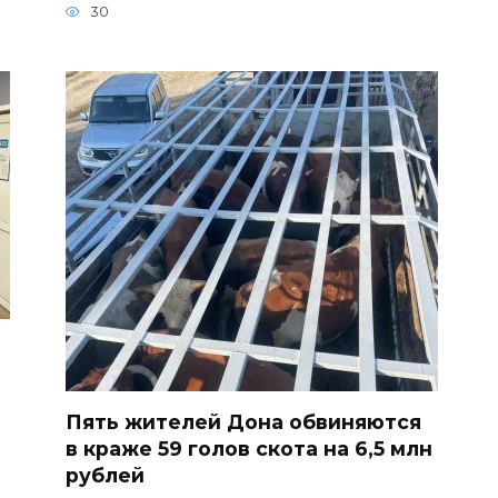
30
Пять жителей Дона обвиняются
в краже 59 голов скота на 6,5 млн
рублей