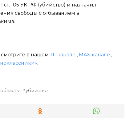
 ст. 105 УК РФ (убийство) и назначил
шения свободы с отбыванием в
ежима.
и смотрите в нашем
ТГ-канале
,
МАХ-канале
,
ноклассники»
.
 область
убийство