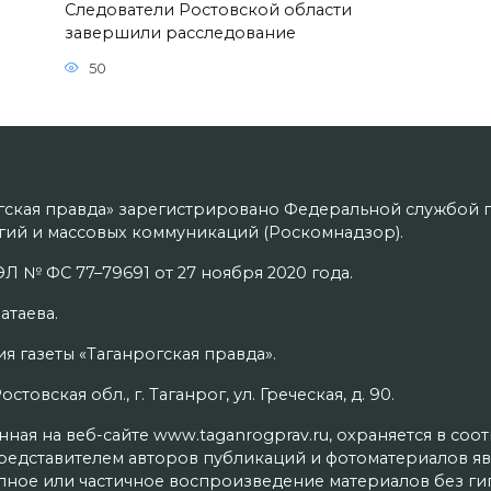
Следователи Ростовской области
завершили расследование
50
гская правда» зарегистрировано Федеральной службой п
ий и массовых коммуникаций (Роскомнадзор).
Л № ФС 77–79691 от 27 ноября 2020 года.
атаева.
я газеты «Таганрогская правда».
товская обл., г. Таганрог, ул. Греческая, д. 90.
ая на веб-сайте www.taganrogprav.ru, охраняется в соо
редставителем авторов публикаций и фотоматериалов яв
олное или частичное воспроизведение материалов без г