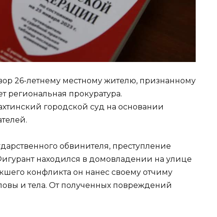
вор 26-летнему местному жителю, признанному
ет региональная прокуратура.
хтинский городской суд на основании
телей.
сударственного обвинителя, преступление
Фигурант находился в домовладении на улице
икшего конфликта он нанес своему отчиму
оловы и тела. От полученных повреждений