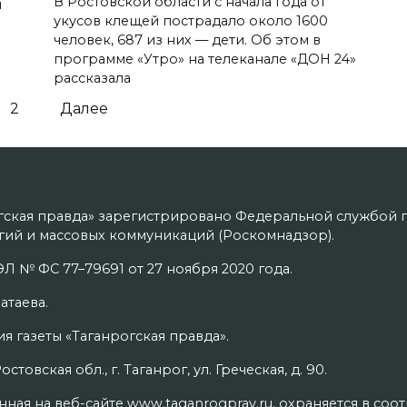
В Ростовской области с начала года от
й
укусов клещей пострадало около 1600
человек, 687 из них — дети. Об этом в
программе «Утро» на телеканале «ДОН 24»
рассказала
2
Далее
гская правда» зарегистрировано Федеральной службой п
ий и массовых коммуникаций (Роскомнадзор).
Л № ФС 77–79691 от 27 ноября 2020 года.
атаева.
я газеты «Таганрогская правда».
товская обл., г. Таганрог, ул. Греческая, д. 90.
ая на веб-сайте www.taganrogprav.ru, охраняется в соо