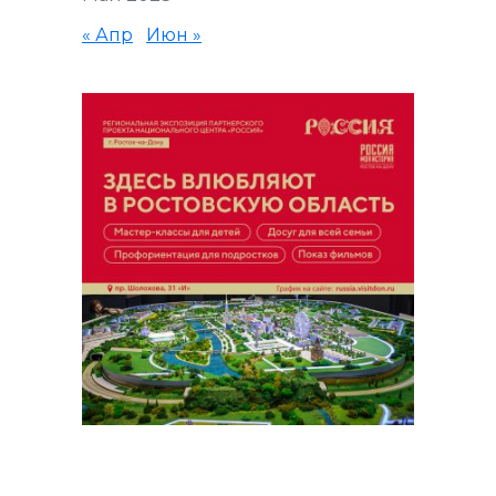
« Апр
Июн »