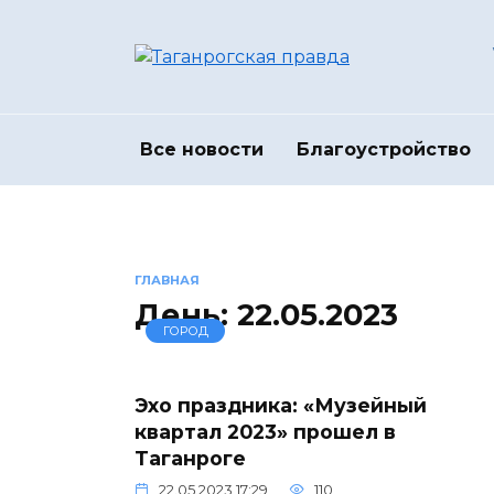
Перейти
к
содержанию
Все новости
Благоустройство
ГЛАВНАЯ
День:
22.05.2023
ГОРОД
Эхо праздника: «Музейный
квартал 2023» прошел в
Таганроге
22.05.2023 17:29
110