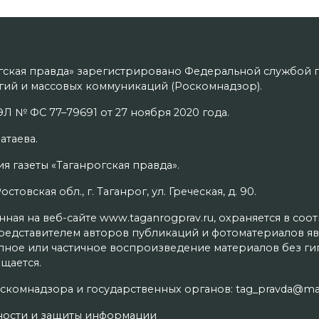
гская правда» зарегистрировано Федеральной службой п
ий и массовых коммуникаций (Роскомнадзор).
Л № ФС 77–79691 от 27 ноября 2020 года.
атаева.
я газеты «Таганрогская правда».
товская обл., г. Таганрог, ул. Греческая, д. 90.
ая на веб-сайте www.taganrogprav.ru, охраняется в соо
редставителем авторов публикаций и фотоматериалов яв
олное или частичное воспроизведение материалов без г
щается.
скомнадзора и государственных органов: tag_pravda@mai
ности и защиты информации