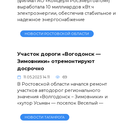
(филиал АО «Концерн Росэнергоатом»)
выработала 10 миллиардов кВт.ч
электроэнергии, обеспечив стабильное и
надежное энергоснабжение
НОВОСТИ РОСТОВСКОЙ ОБЛАСТИ
Участок дороги «Вогодонск —
Зимовники» отремонтируют
досрочно
11.05.2023 14:11
69
В Ростовской области начался ремонт
участков автодорог регионального
значения «Волгодонск – Зимовники» и
«хутор Усьман — поселок Веселый —
НОВОСТИ ТАГАНРОГА