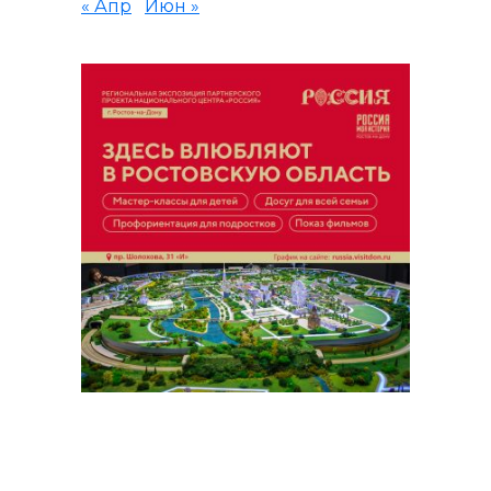
« Апр
Июн »