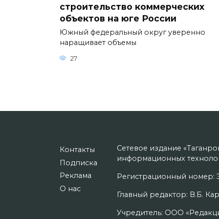
строительство коммерческих
объектов на юге России
Южный федеральный округ уверенно
наращивает объемы
27
Сетевое издание «Таганро
Контакты
информационных технолог
Подписка
Реклама
Регистрационный номер: Э
О нас
Главный редактор: В.Б. Кар
Учредитель: ООО «Редакци