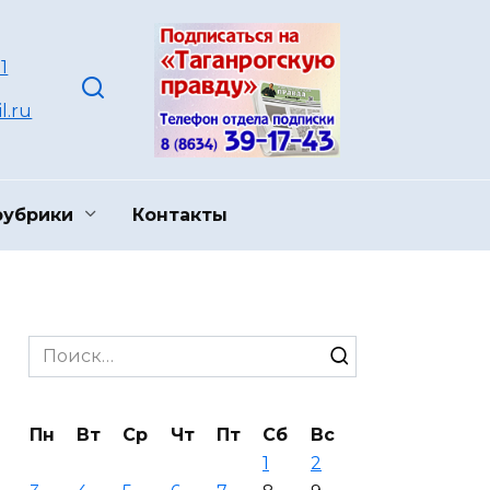
1
l.ru
рубрики
Контакты
Search
for:
Пн
Вт
Ср
Чт
Пт
Сб
Вс
1
2