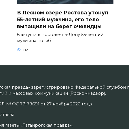
В Лесном озере Ростова утонул
55-летний мужчина, его тело
вытащили на берег очевидцы
6 августа в Ростове-на-Дону 55-летний
мужчина погиб
82
гская правда» зарегистрировано Федеральной службой п
ий и массовых коммуникаций (Роскомнадзор).
Л № ФС 77–79691 от 27 ноября 2020 года.
атаева.
я газеты «Таганрогская правда».