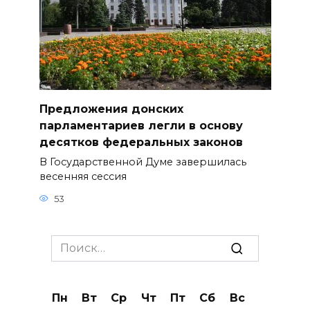
Предложения донских
парламентариев легли в основу
десятков федеральных законов
В Государственной Думе завершилась
весенняя сессия
53
Search
for:
Пн
Вт
Ср
Чт
Пт
Сб
Вс