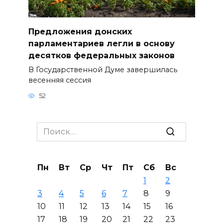
Предложения донских
парламентариев легли в основу
десятков федеральных законов
В Государственной Думе завершилась
весенняя сессия
52
Search
for:
Пн
Вт
Ср
Чт
Пт
Сб
Вс
1
2
3
4
5
6
7
8
9
10
11
12
13
14
15
16
17
18
19
20
21
22
23