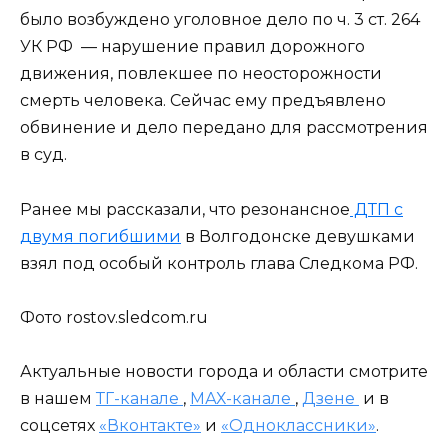
было возбуждено уголовное дело по ч. 3 ст. 264
УК РФ — нарушение правил дорожного
движения, повлекшее по неосторожности
смерть человека. Сейчас ему предъявлено
обвинение и дело передано для рассмотрения
в суд.
Ранее мы рассказали, что резонансное
ДТП с
двумя погибшими
в Волгодонске девушками
взял под особый контроль глава Следкома РФ.
Фото rostov.sledcom.ru
Актуальные новости города и области смотрите
в нашем
ТГ-канале
,
МАХ-канале
,
Дзене
и в
соцсетях
«Вконтакте»
и
«Одноклассники»
.