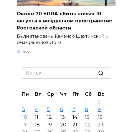
Около 70 БПЛА сбиты ночью 10
августа в воздушном пространстве
Ростовской области
Были атакованы Каменск-Шахтинский и
семь районов Дона.
165
Search
for:
Пн
Вт
Ср
Чт
Пт
Сб
Вс
1
2
3
4
5
6
7
8
9
10
11
12
13
14
15
16
17
18
19
20
21
22
23