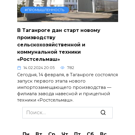
#ПРОМЫШЛЕННОСТЬ
В Таганроге дан старт новому
производству
сельскохозяйственной и
коммунальной техники
«Ростсельмаш»
14.02.2024 20:05
782
Сегодня, 14 февраля, в Таганроге состоялся
запуск первого этапа нового
импортозамещающего производства —
филиала завода навесной и прицепной
техники «Ростсельмаш».
Search
for:
Пн
Вт
Ср
Чт
Пт
Сб
Вс