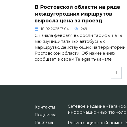
В Ростовской области на ряде
междугородних маршрутов
выросла цена за проезд
18.02.2025 17:04
249
С начала февраля выросли тарифы на 19
межмуниципальных автобусных
маршрутах, действующих на территории
Ростовской области. Об изменениях
сообщает в своем Telegram-канале
Пагинация
1
записей
Сетевое издание «Таганро
Контакты
информационных технолог
Подписка
Реклама
Регистрационный номер: Э