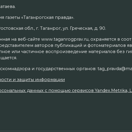
атаева.
я газеты «Таганрогская правда».
товская обл., г. Таганрог, ул. Греческая, д. 90.
ая на веб-сайте www.taganrogprav.ru, охраняется в соо
редставителем авторов публикаций и фотоматериалов яв
олное или частичное воспроизведение материалов без г
щается.
скомнадзора и государственных органов: tag_pravda@mai
ности и защиты информации
сональных данных с помощью сервисов Yandex.Metrika, Live