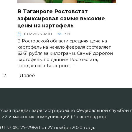
В Таганроге Ростовстат
зафиксировал самые высокие
цены на картофель
11.02.2025 14:38
361
В Ростовской области средняя цена на
картофель на начало февраля составляет
62,61 рубля за килограмм. Самый дорогой
картофель, по данным Ростовстата,
продается в Таганроге —
2
Далее
гская правда» зарегистрировано Федеральной службой п
ий и массовых коммуникаций (Роскомнадзор).
Л № ФС 77–79691 от 27 ноября 2020 года.