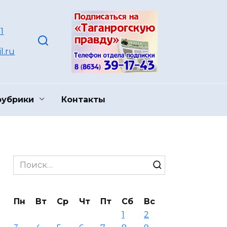
1
l.ru
рубрики
Контакты
Search
for:
Пн
Вт
Ср
Чт
Пт
Сб
Вс
1
2