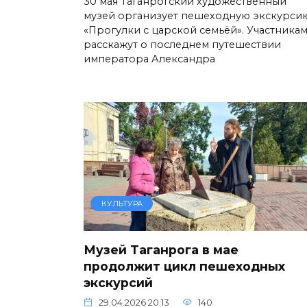
30 мая Таганрогский художественный
музей организует пешеходную экскурси
«Прогулки с царской семьёй». Участника
расскажут о последнем путешествии
императора Александра
КУЛЬТУРА
Музей Таганрога в мае
продолжит цикл пешеходных
экскурсий
29.04.2026 20:13
140