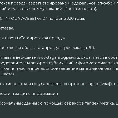
гская правда» зарегистрировано Федеральной службой п
ий и массовых коммуникаций (Роскомнадзор).
Л № ФС 77–79691 от 27 ноября 2020 года.
атаева.
я газеты «Таганрогская правда».
товская обл., г. Таганрог, ул. Греческая, д. 90.
ая на веб-сайте www.taganrogprav.ru, охраняется в соо
редставителем авторов публикаций и фотоматериалов яв
олное или частичное воспроизведение материалов без г
щается.
скомнадзора и государственных органов: tag_pravda@mai
ности и защиты информации
сональных данных с помощью сервисов Yandex.Metrika, Live