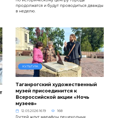
продолжатся и будут проводиться дважды
в неделю.
КУЛЬТУРА
Таганрогский художественный
музей присоединится к
т
Всероссийской акции «Ночь
музеев»
12.05.2026 16:19
168
Гостей ждут марафон пешеходных