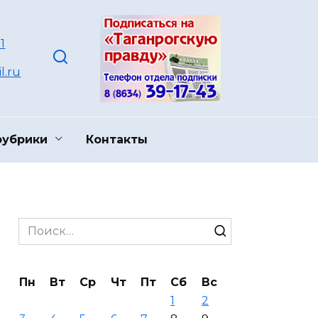
1
l.ru
рубрики
Контакты
Search
for:
Пн
Вт
Ср
Чт
Пт
Сб
Вс
1
2