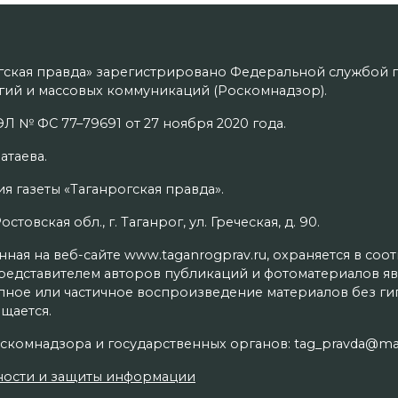
гская правда» зарегистрировано Федеральной службой п
ий и массовых коммуникаций (Роскомнадзор).
Л № ФС 77–79691 от 27 ноября 2020 года.
атаева.
я газеты «Таганрогская правда».
товская обл., г. Таганрог, ул. Греческая, д. 90.
ая на веб-сайте www.taganrogprav.ru, охраняется в соо
редставителем авторов публикаций и фотоматериалов яв
олное или частичное воспроизведение материалов без г
щается.
скомнадзора и государственных органов: tag_pravda@mai
ности и защиты информации