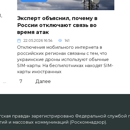
,
Эксперт объяснил, почему в
России отключают связь во
время атак
22.05.2026 16:54
141
Отключения мобильного интернета в
российских регионах связаны с тем, что
украинские дроны используют обычные
SIM-карты. На беспилотниках находят SIM-
карты иностранных
…
7
Далее
гская правда» зарегистрировано Федеральной службой п
ий и массовых коммуникаций (Роскомнадзор).