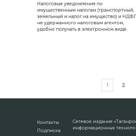
Налоговые уведомления по
имущественным налогам (транспортный,
земельный и налог на имущество) и НДФЛ
не удержанного налоговым агентом,
удобно получать в электронном виде.
Пагинация
1
2
записей
Сетевое издание «Таганро
Контакты
информационных технолог
Подписка