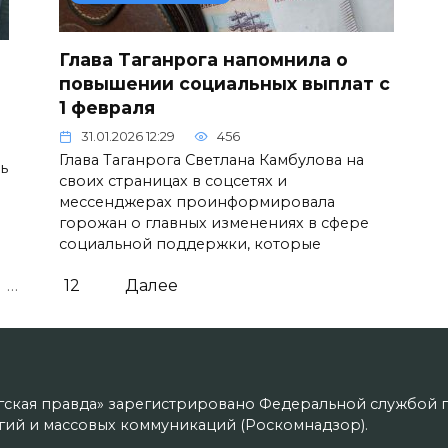
Глава Таганрога напомнила о
повышении социальных выплат с
1 февраля
31.01.2026 12:29
456
Глава Таганрога Светлана Камбулова на
ь
своих страницах в соцсетях и
мессенджерах проинформировала
горожан о главных изменениях в сфере
социальной поддержки, которые
…
12
Далее
гская правда» зарегистрировано Федеральной службой п
ий и массовых коммуникаций (Роскомнадзор).