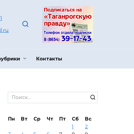
1
l.ru
рубрики
Контакты
Search
for:
Пн
Вт
Ср
Чт
Пт
Сб
Вс
1
2