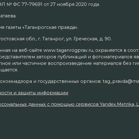
Л № ФС 77–79691 от 27 ноября 2020 года.
атаева.
я газеты «Таганрогская правда».
товская обл., г. Таганрог, ул. Греческая, д. 90.
ая на веб-сайте www.taganrogprav.ru, охраняется в соо
редставителем авторов публикаций и фотоматериалов яв
олное или частичное воспроизведение материалов без г
щается.
скомнадзора и государственных органов: tag_pravda@mai
ности и защиты информации
сональных данных с помощью сервисов Yandex.Metrika, Live