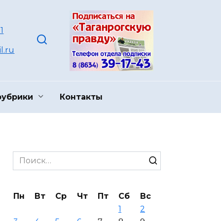
1
l.ru
рубрики
Контакты
Search
for:
Пн
Вт
Ср
Чт
Пт
Сб
Вс
1
2