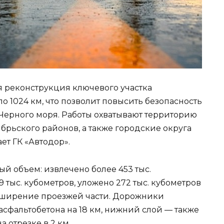
я реконструкция ключевого участка
о 1024 км, что позволит повысить безопасность
Черного моря. Работы охватывают территорию
брьского районов, а также городские округа
ет ГК «Автодор».
й объем: извлечено более 453 тыс.
9 тыс. кубометров, уложено 272 тыс. кубометров
асширение проезжей части. Дорожники
сфальтобетона на 18 км, нижний слой — также
а отрезке в 2 км.