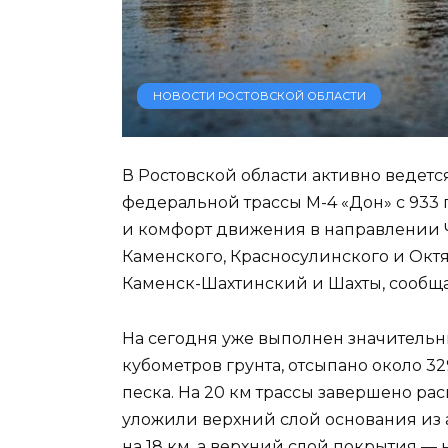
НОВОСТИ РОСТОВСКОЙ ОБЛАСТИ
В Ростовской области активно ведетс
федеральной трассы М-4 «Дон» с 933 п
и комфорт движения в направлении 
Каменского, Красносулинского и Октя
Каменск-Шахтинский и Шахты, сообща
На сегодня уже выполнен значительны
кубометров грунта, отсыпано около 32
песка. На 20 км трассы завершено р
уложили верхний слой основания из а
на 18 км, а верхний слой покрытия — н