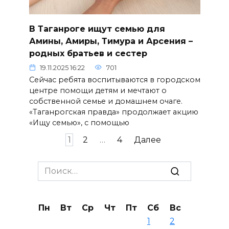
В Таганроге ищут семью для
Амины, Амиры, Тимура и Арсения –
родных братьев и сестер
19.11.2025 16:22
701
Сейчас ребята воспитываются в городском
центре помощи детям и мечтают о
собственной семье и домашнем очаге.
«Таганрогская правда» продолжает акцию
«Ищу семью», с помощью
Пагинация
1
2
…
4
Далее
записей
Search
for:
Пн
Вт
Ср
Чт
Пт
Сб
Вс
1
2