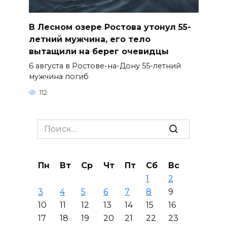
В Лесном озере Ростова утонул 55-
летний мужчина, его тело
вытащили на берег очевидцы
6 августа в Ростове-на-Дону 55-летний
мужчина погиб
112
Search
for:
Пн
Вт
Ср
Чт
Пт
Сб
Вс
1
2
3
4
5
6
7
8
9
10
11
12
13
14
15
16
17
18
19
20
21
22
23