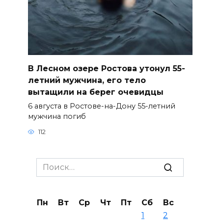
В Лесном озере Ростова утонул 55-
летний мужчина, его тело
вытащили на берег очевидцы
6 августа в Ростове-на-Дону 55-летний
мужчина погиб
112
Search
for:
Пн
Вт
Ср
Чт
Пт
Сб
Вс
1
2