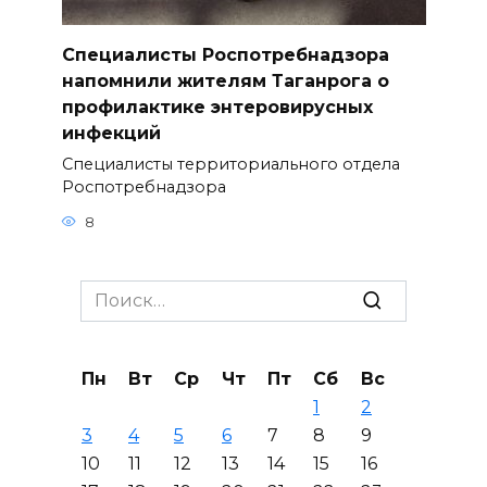
Специалисты Роспотребнадзора
напомнили жителям Таганрога о
профилактике энтеровирусных
инфекций
Специалисты территориального отдела
Роспотребнадзора
8
Search
for:
Пн
Вт
Ср
Чт
Пт
Сб
Вс
1
2
3
4
5
6
7
8
9
10
11
12
13
14
15
16