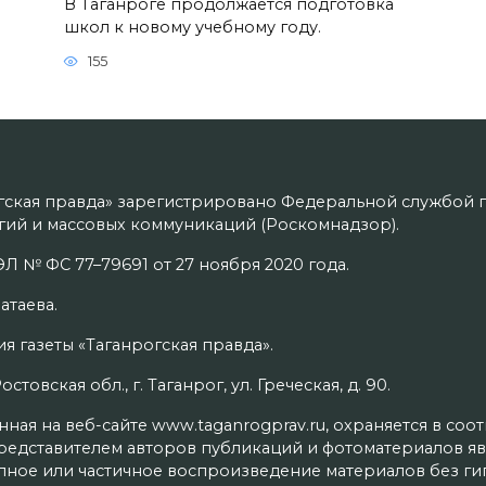
В Таганроге продолжается подготовка
школ к новому учебному году.
155
гская правда» зарегистрировано Федеральной службой п
ий и массовых коммуникаций (Роскомнадзор).
Л № ФС 77–79691 от 27 ноября 2020 года.
атаева.
я газеты «Таганрогская правда».
товская обл., г. Таганрог, ул. Греческая, д. 90.
ая на веб-сайте www.taganrogprav.ru, охраняется в соо
редставителем авторов публикаций и фотоматериалов яв
олное или частичное воспроизведение материалов без г