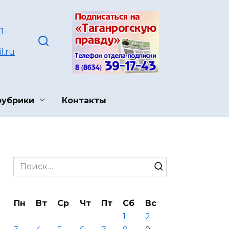
1
l.ru
рубрики
Контакты
Search
for:
Пн
Вт
Ср
Чт
Пт
Сб
Вс
1
2