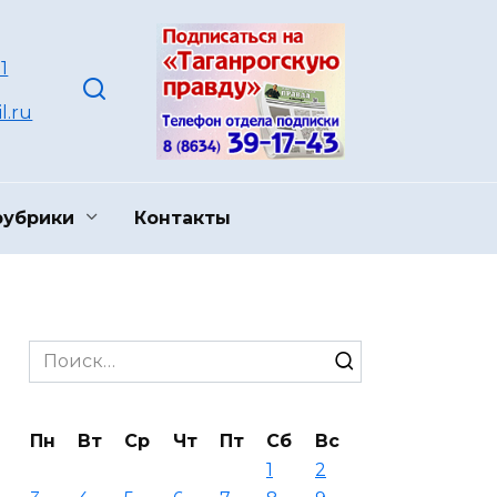
1
l.ru
рубрики
Контакты
Search
for:
Пн
Вт
Ср
Чт
Пт
Сб
Вс
1
2