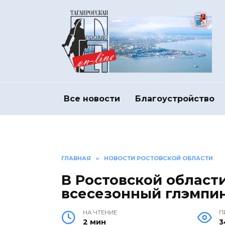
Перейти
к
содержанию
Все новости
Благоустройство
ГЛАВНАЯ
»
НОВОСТИ РОСТОВСКОЙ ОБЛАСТИ
В Ростовской област
всесезонный глэмпин
НА ЧТЕНИЕ
П
2 мин
3