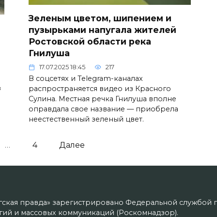
Зеленым цветом, шипением и
пузырьками напугала жителей
Ростовской области река
Гнилуша
17.07.2025 18:45
217
В соцсетях и Telegram-каналах
з
распространяется видео из Красного
Сулина. Местная речка Гнилуша вполне
оправдала свое название — приобрела
неестественный зеленый цвет.
…
4
Далее
гская правда» зарегистрировано Федеральной службой п
ий и массовых коммуникаций (Роскомнадзор).