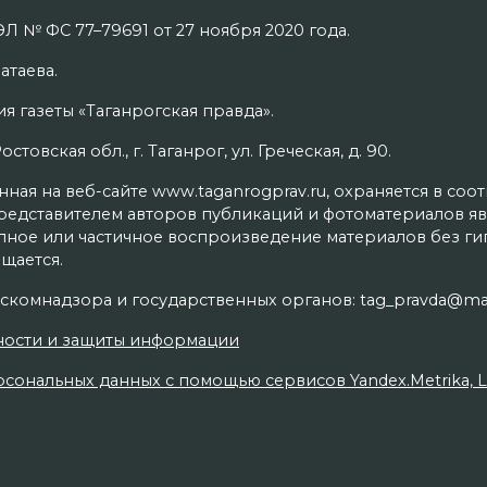
Л № ФС 77–79691 от 27 ноября 2020 года.
атаева.
я газеты «Таганрогская правда».
товская обл., г. Таганрог, ул. Греческая, д. 90.
ая на веб-сайте www.taganrogprav.ru, охраняется в соо
редставителем авторов публикаций и фотоматериалов яв
олное или частичное воспроизведение материалов без г
щается.
скомнадзора и государственных органов: tag_pravda@mai
ности и защиты информации
сональных данных с помощью сервисов Yandex.Metrika, Live