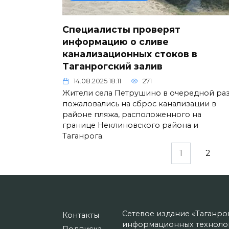
Специалисты проверят
информацию о сливе
канализационных стоков в
Таганрогский залив
14.08.2025 18:11
271
Жители села Петрушино в очередной ра
пожаловались на сброс канализации в
районе пляжа, расположенного на
границе Неклиновского района и
Таганрога.
Пагинация
1
2
записей
Сетевое издание «Таганро
Контакты
информационных технолог