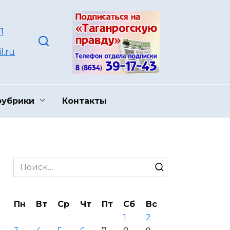
1
l.ru
рубрики
Контакты
Search
for:
Пн
Вт
Ср
Чт
Пт
Сб
Вс
1
2