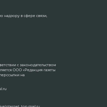
о надзору в сфере связи,
тветствии с законодательством
ляется ООО «Редакция газеты
иперссылки на
l.ru
Internet, top.mail.ru