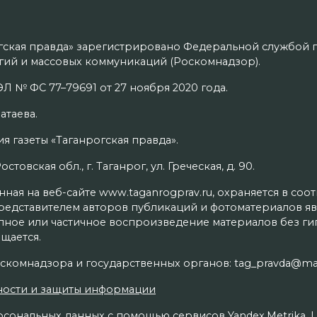
гская правда» зарегистрировано Федеральной службой п
ий и массовых коммуникаций (Роскомнадзор).
Л № ФС 77–79691 от 27 ноября 2020 года.
атаева.
я газеты «Таганрогская правда».
товская обл., г. Таганрог, ул. Греческая, д. 90.
ая на веб-сайте www.taganrogprav.ru, охраняется в соо
редставителем авторов публикаций и фотоматериалов яв
олное или частичное воспроизведение материалов без г
щается.
скомнадзора и государственных органов: tag_pravda@mai
ности и защиты информации
сональных данных с помощью сервисов Yandex.Metrika, Live