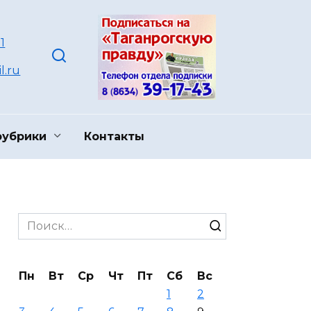
1
l.ru
рубрики
Контакты
Search
for:
Пн
Вт
Ср
Чт
Пт
Сб
Вс
1
2