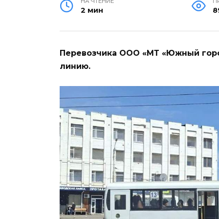
НА ЧТЕНИЕ
П
2 мин
8
Перевозчика ООО «МТ «Южный горо
линию.