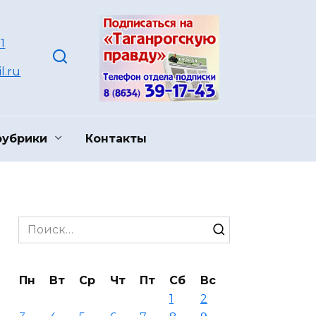
1
l.ru
рубрики
Контакты
Search
for:
Пн
Вт
Ср
Чт
Пт
Сб
Вс
1
2