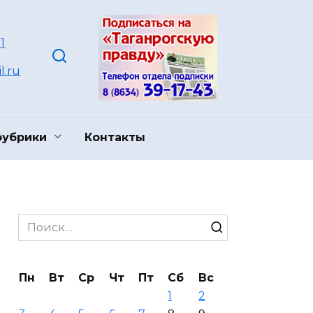
1
l.ru
рубрики
Контакты
Search
for:
Пн
Вт
Ср
Чт
Пт
Сб
Вс
1
2