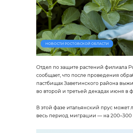
НОВОСТИ РОСТОВСКОЙ ОБЛАСТИ
Отдел по защите растений филиала Р
сообщает, что после проведения обра
пастбищах Заветинского района выж
во второй и третьей декадах июня в ф
В этой фазе итальянский прус может л
весь период миграции — на 200–300 