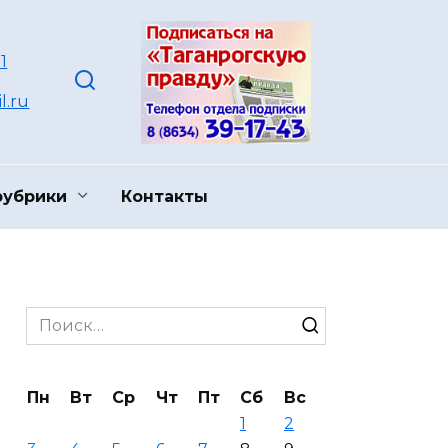
1
l.ru
рубрики
Контакты
Search
for:
Пн
Вт
Ср
Чт
Пт
Сб
Вс
1
2