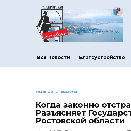
Перейти
к
содержанию
Все новости
Благоустройство
ГЛАВНАЯ
»
#РАБОТА
Когда законно отстр
Разъясняет Государс
Ростовской области