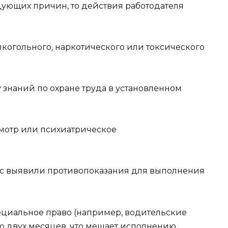
дующих причин, то действия работодателя
алкогольного, наркотического или токсического
 знаний по охране труда в установленном
мотр или психиатрическое
ас выявили противопоказания для выполнения
пециальное право (например, водительские
до двух месяцев, что мешает исполнению