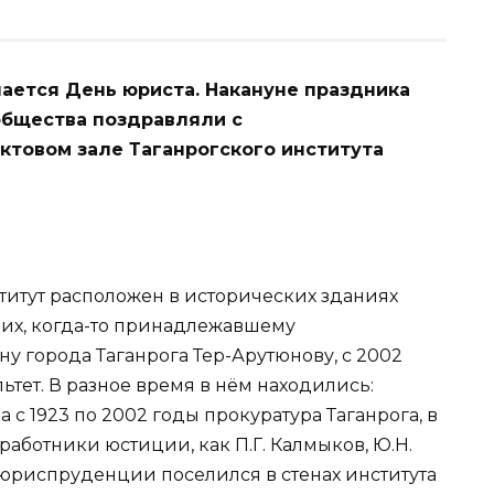
чается День юриста. Накануне праздника
бщества поздравляли с
ктовом зале Таганрогского института
титут расположен в исторических зданиях
 них, когда-то принадлежавшему
у города Таганрога Тер-Арутюнову, с 2002
тет. В разное время в нём находились:
а с 1923 по 2002 годы прокуратура Таганрога, в
работники юстиции, как П.Г. Калмыков, Ю.Н.
ух юриспруденции поселился в стенах института