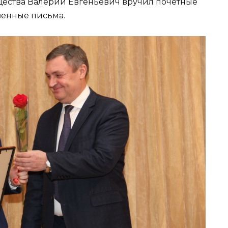
ества Валерий Евгеньевич вручил почетные
венные письма.