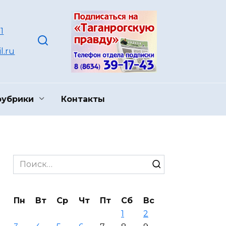
1
l.ru
рубрики
Контакты
Search
for:
Пн
Вт
Ср
Чт
Пт
Сб
Вс
1
2